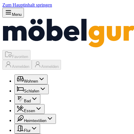
Zum Hauptinhalt springen
Menu
Favoriten
Anmelden
Anmelden
Wohnen
Schlafen
Bad
Essen
Heimtextilien
Flur