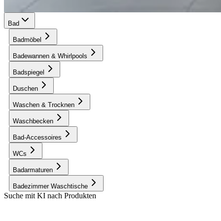
Bad
Badmöbel
Badewannen & Whirlpools
Badspiegel
Duschen
Waschen & Trocknen
Waschbecken
Bad-Accessoires
WCs
Badarmaturen
Badezimmer Waschtische
Suche mit KI nach Produkten