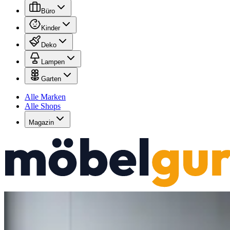
Büro
Kinder
Deko
Lampen
Garten
Alle Marken
Alle Shops
Magazin