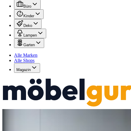
Büro
Kinder
Deko
Lampen
Garten
Alle Marken
Alle Shops
Magazin