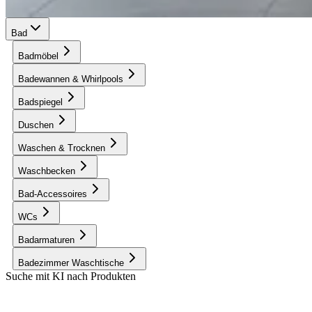
Bad
Badmöbel
Badewannen & Whirlpools
Badspiegel
Duschen
Waschen & Trocknen
Waschbecken
Bad-Accessoires
WCs
Badarmaturen
Badezimmer Waschtische
Suche mit KI nach Produkten