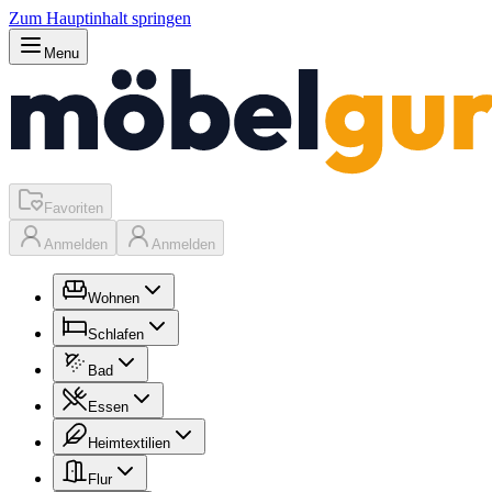
Zum Hauptinhalt springen
Menu
Favoriten
Anmelden
Anmelden
Wohnen
Schlafen
Bad
Essen
Heimtextilien
Flur