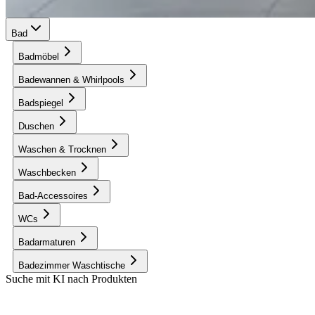
Bad
Badmöbel
Badewannen & Whirlpools
Badspiegel
Duschen
Waschen & Trocknen
Waschbecken
Bad-Accessoires
WCs
Badarmaturen
Badezimmer Waschtische
Suche mit KI nach Produkten