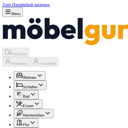
Zum Hauptinhalt springen
Menu
Favoriten
Anmelden
Anmelden
Wohnen
Schlafen
Bad
Essen
Heimtextilien
Flur