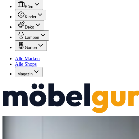
Büro
Kinder
Deko
Lampen
Garten
Alle Marken
Alle Shops
Magazin