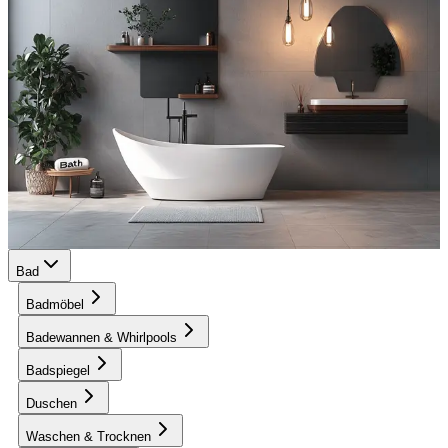
Bad
Badmöbel
Badewannen & Whirlpools
Badspiegel
Duschen
Waschen & Trocknen