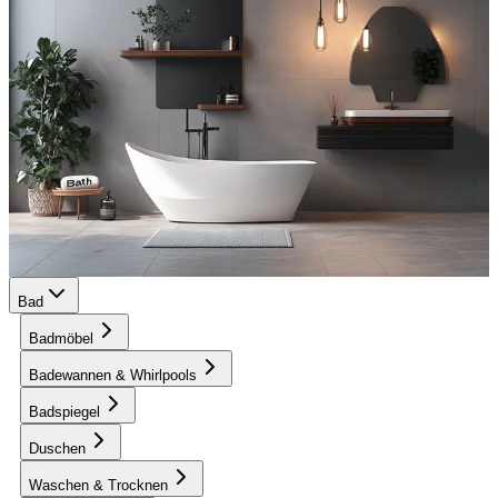
Bad
Badmöbel
Badewannen & Whirlpools
Badspiegel
Duschen
Waschen & Trocknen