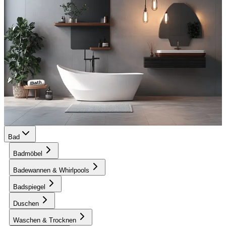
Bad
Badmöbel
Badewannen & Whirlpools
Badspiegel
Duschen
Waschen & Trocknen