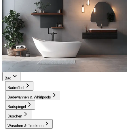
Bad
Badmöbel
Badewannen & Whirlpools
Badspiegel
Duschen
Waschen & Trocknen