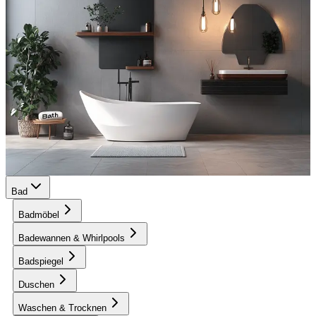
Bad
Badmöbel
Badewannen & Whirlpools
Badspiegel
Duschen
Waschen & Trocknen