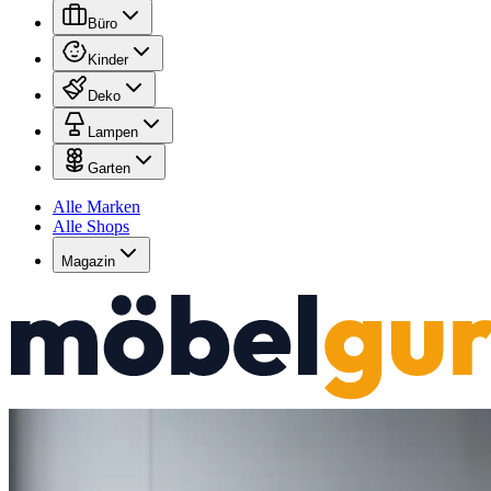
Büro
Kinder
Deko
Lampen
Garten
Alle Marken
Alle Shops
Magazin