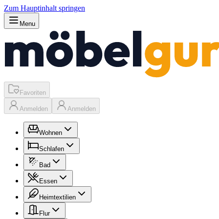
Zum Hauptinhalt springen
Menu
Favoriten
Anmelden
Anmelden
Wohnen
Schlafen
Bad
Essen
Heimtextilien
Flur