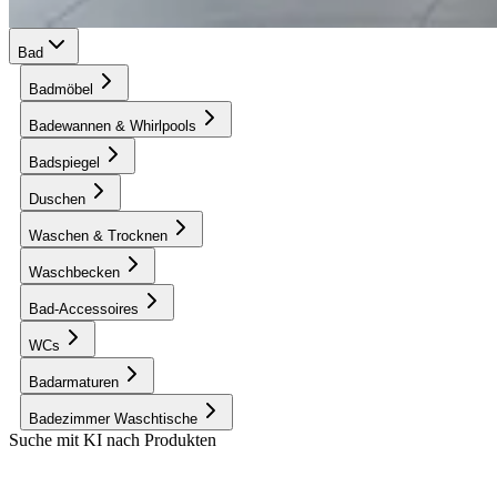
Bad
Badmöbel
Badewannen & Whirlpools
Badspiegel
Duschen
Waschen & Trocknen
Waschbecken
Bad-Accessoires
WCs
Badarmaturen
Badezimmer Waschtische
Suche mit KI nach Produkten