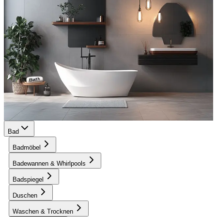
Bad
Badmöbel
Badewannen & Whirlpools
Badspiegel
Duschen
Waschen & Trocknen