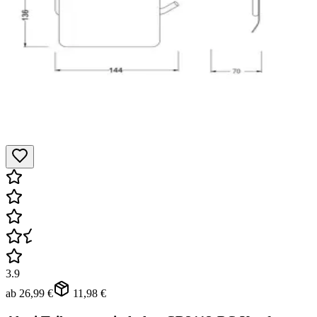
3.9
ab
26,99 €
11,98 €