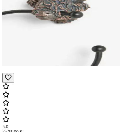
5.0
ab
25,00 €