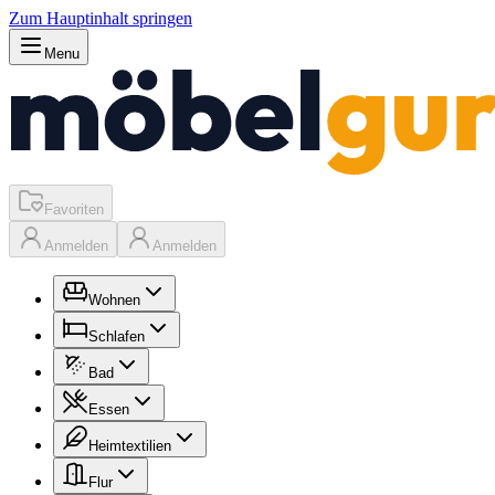
Zum Hauptinhalt springen
Menu
Favoriten
Anmelden
Anmelden
Wohnen
Schlafen
Bad
Essen
Heimtextilien
Flur