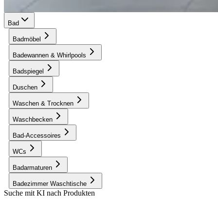
Bad
Badmöbel
Badewannen & Whirlpools
Badspiegel
Duschen
Waschen & Trocknen
Waschbecken
Bad-Accessoires
WCs
Badarmaturen
Badezimmer Waschtische
Suche mit KI nach Produkten