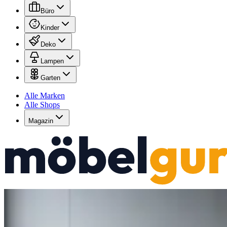
Büro
Kinder
Deko
Lampen
Garten
Alle Marken
Alle Shops
Magazin