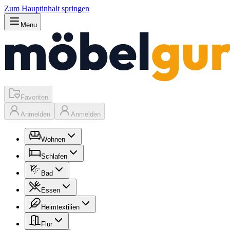
Zum Hauptinhalt springen
Menu
Favoriten
Anmelden
Anmelden
Wohnen
Schlafen
Bad
Essen
Heimtextilien
Flur