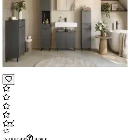
4.5
ab
155,84 €
4,95 €