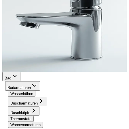
Bad
Badarmaturen
Wasserhähne
Duscharmaturen
Duschköpfe
Thermostate
Wannenarmaturen