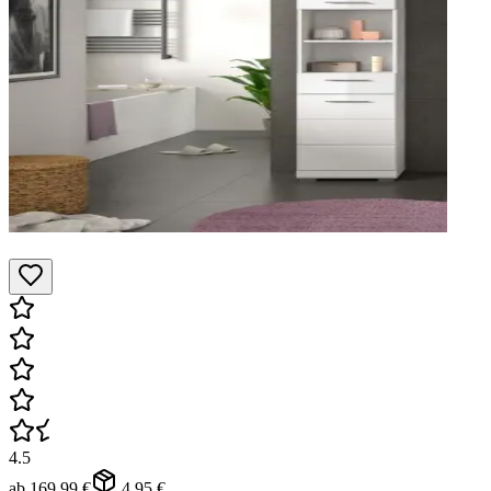
4.5
ab
169,99 €
4,95 €